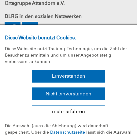
Ortsgruppe Attendorn e.V.
DLRG
in den sozialen Netzwerken
Diese Website benutzt Cookies.
Diese Webseite nutzt Tracking-Technologie, um die Zahl der
Besucher zu ermitteln und um unser Angebot stetig
verbessern zu können.
Impressum
Einverstanden
Datenschutz
Nicht einverstanden
Sitemap
mehr erfahren
Bundesverband
Die Auswahl (auch die Ablehnung) wird dauerhaft
Landesverband Westfalen e.V.
gespeichert. Über die
Datenschutzseite
lässt sich die Auswahl